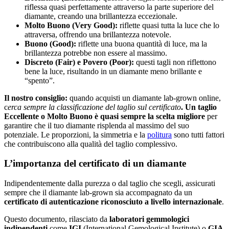
riflessa quasi perfettamente attraverso la parte superiore del
diamante, creando una brillantezza eccezionale.
Molto Buono (Very Good):
riflette quasi tutta la luce che lo
attraversa, offrendo una brillantezza notevole.
Buono (Good):
riflette una buona quantità di luce, ma la
brillantezza potrebbe non essere al massimo.
Discreto (Fair) e Povero (Poor):
questi tagli non riflettono
bene la luce, risultando in un diamante meno brillante e
“spento”.
Il nostro consiglio:
quando acquisti un diamante lab-grown online,
c
erca sempre la classificazione del taglio sul certificato
. Un taglio
Eccellente o Molto Buono è quasi sempre la scelta migliore
per
garantire che il tuo diamante risplenda al massimo del suo
potenziale. Le proporzioni, la simmetria e la
politura
sono tutti fattori
che contribuiscono alla qualità del taglio complessivo.
L’importanza del certificato di un diamante
Indipendentemente dalla purezza o dal taglio che scegli, assicurati
sempre che il diamante lab-grown sia accompagnato da un
certificato di autenticazione riconosciuto a livello internazionale
.
Questo documento, rilasciato da
laboratori gemmologici
indipendenti
come
IGI
(International Gemological Institute) o
GIA