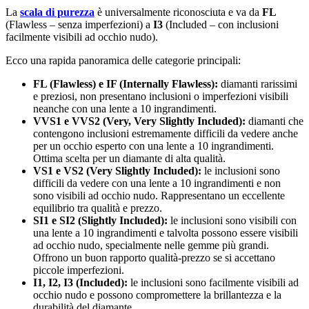
La
scala di purezza
è universalmente riconosciuta e va da
FL
(Flawless – senza imperfezioni) a
I3
(Included – con inclusioni
facilmente visibili ad occhio nudo).
Ecco una rapida panoramica delle categorie principali:
FL (Flawless) e IF (Internally Flawless):
diamanti rarissimi
e preziosi, non presentano inclusioni o imperfezioni visibili
neanche con una lente a 10 ingrandimenti.
VVS1 e VVS2 (Very, Very Slightly Included):
diamanti che
contengono inclusioni estremamente difficili da vedere anche
per un occhio esperto con una lente a 10 ingrandimenti.
Ottima scelta per un diamante di alta qualità.
VS1 e VS2 (Very Slightly Included):
le inclusioni sono
difficili da vedere con una lente a 10 ingrandimenti e non
sono visibili ad occhio nudo. Rappresentano un eccellente
equilibrio tra qualità e prezzo.
SI1 e SI2 (Slightly Included):
le inclusioni sono visibili con
una lente a 10 ingrandimenti e talvolta possono essere visibili
ad occhio nudo, specialmente nelle gemme più grandi.
Offrono un buon rapporto qualità-prezzo se si accettano
piccole imperfezioni.
I1, I2, I3 (Included):
le inclusioni sono facilmente visibili ad
occhio nudo e possono compromettere la brillantezza e la
durabilità del diamante.