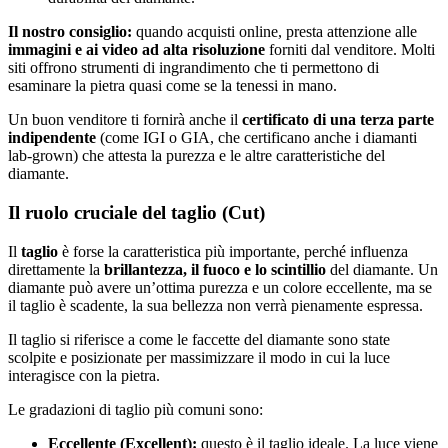
Il nostro consiglio:
quando acquisti online, presta attenzione alle
immagini e ai video ad alta risoluzione
forniti dal venditore. Molti
siti offrono strumenti di ingrandimento che ti permettono di
esaminare la pietra quasi come se la tenessi in mano.
Un buon venditore ti fornirà anche il
certificato di una terza parte
indipendente
(come IGI o GIA, che certificano anche i diamanti
lab-grown) che attesta la purezza e le altre caratteristiche del
diamante.
Il ruolo cruciale del taglio (Cut)
Il
taglio
è forse la caratteristica più importante, perché influenza
direttamente la
brillantezza, il fuoco e lo scintillio
del diamante. Un
diamante può avere un’ottima purezza e un colore eccellente, ma se
il taglio è scadente, la sua bellezza non verrà pienamente espressa.
Il taglio si riferisce a come le faccette del diamante sono state
scolpite e posizionate per massimizzare il modo in cui la luce
interagisce con la pietra.
Le gradazioni di taglio più comuni sono:
Eccellente (Excellent):
questo è il taglio ideale. La luce viene