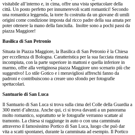
visitabile all’interno e, in cima, offre una vista spettacolare della
città. Un posto perfetto per innumerevoli scatti romantici! Secondo
una romantica leggenda, la torre fu costruita da un giovane di umili
origini come condizione imposta dal ricco padre della sua amata per
poter ottenere la mano della fanciulla. Inoltre sono a pochi passi da
piazza Maggiore!
Basilica di San Petronio
Situata in Piazza Maggiore, la Basilica di San Petronio è la Chiesa
per eccellenza di Bologna. Caratteristica per la sua facciata rimasta
incompiuta, con la parte superiore in mattoni e quella inferiore in
marmo, offre alla vertiginosa piazza Maggiore uno scenario più che
suggestivo! Lo stile Gotico e i meravigliosi affreschi fanno da
padroni e contribuiscono a creare uno sfondo per fotografie
spettacolari.
Santuario di San Luca
Il Santuario di San Luca si trova sulla cima del Colle della Guardia a
300 metri d’altezza. Anche qui, ci si trova davanti a un panorama
molto romantico, soprattutto se le fotografie verranno scattate al
tramonto. La chiesa si raggiunge in auto o con una camminata
attraverso il famosissimo Portico di San Luca, luogo che può dar
vita a scatti spontanei, durante la camminata ad esempio. Il Portico