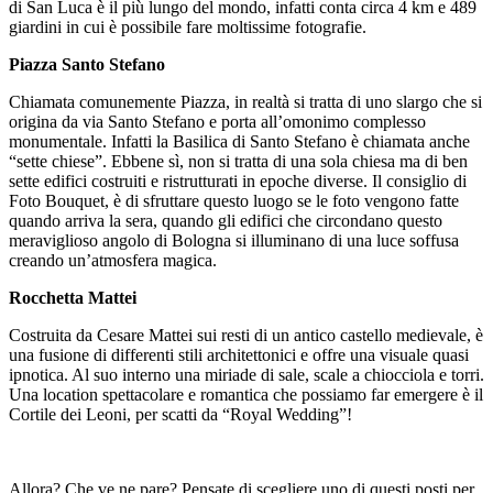
di San Luca è il più lungo del mondo, infatti conta circa 4 km e 489
giardini in cui è possibile fare moltissime fotografie.
Piazza Santo Stefano
Chiamata comunemente Piazza, in realtà si tratta di uno slargo che si
origina da via Santo Stefano e porta all’omonimo complesso
monumentale. Infatti la Basilica di Santo Stefano è chiamata anche
“sette chiese”. Ebbene sì, non si tratta di una sola chiesa ma di ben
sette edifici costruiti e ristrutturati in epoche diverse. Il consiglio di
Foto Bouquet, è di sfruttare questo luogo se le foto vengono fatte
quando arriva la sera, quando gli edifici che circondano questo
meraviglioso angolo di Bologna si illuminano di una luce soffusa
creando un’atmosfera magica.
Rocchetta Mattei
Costruita da Cesare Mattei sui resti di un antico castello medievale, è
una fusione di differenti stili architettonici e offre una visuale quasi
ipnotica. Al suo interno una miriade di sale, scale a chiocciola e torri.
Una location spettacolare e romantica che possiamo far emergere è il
Cortile dei Leoni, per scatti da “Royal Wedding”!
Allora? Che ve ne pare? Pensate di scegliere uno di questi posti per