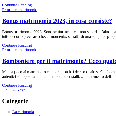
Continue Reading
Prima del matrimonio
Bonus matrimonio 2023, in cosa consiste?
Bonus matrimonio 2023. Sono settimane di cui non si parla d’altro ma 
tutto occorre precisare che, al momento, si tratta di una semplice pr
Continue Reading
Prima del matrimonio
Bomboniere per il matrimonio? Ecco qualch
Manca poco al matrimonio e ancora non hai deciso quale sarà la bombonie
autentici sottoposti a un trattamento che cristallizza il momento dell
Continue Reading
Paginazione
Page
Page
Page
1
2
…
4
Next
degli
Categorie
articoli
La cerimonia