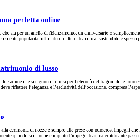
mma perfetta online
, che sia per un anello di fidanzamento, un anniversario o semplicement
escente popolarità, offrendo un’alternativa etica, sostenibile e spesso 
atrimonio di lusso
due anime che scelgono di unirsi per l’eternità nel fragore delle prome
 deve riflettere l’eleganza e l’esclusività dell’occasione, compresa l’es
io
lla cerimonia di nozze è sempre alle prese con numerosi impegni che rig
iamente quando si è anche compiuto l’impegnativo ma gratificante passo 