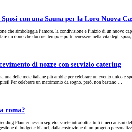
i Sposi con una Sauna per la Loro Nuova Ca
ne che simboleggia l’amore, la condivisione e l’inizio di un nuovo capi
ate fare un dono che duri nel tempo e porti benessere nella vita degli spo
cevimento di nozze con servizio catering
scana una delle mete italiane più ambite per celebrare un evento unico e 
stupirsi! Per celebrare un matrimonio da sogno, però, non bastano …
 a roma?
edding Planner nessun segreto: sarete introdotti a tutti i meccanismi de
estione di budget e bilanci, dalla costruzione di un progetto personalizz