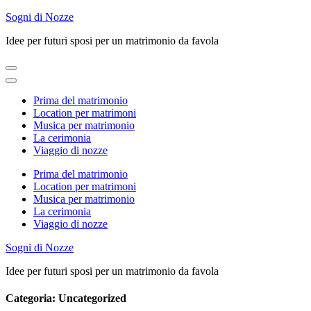
Skip
Sogni di Nozze
to
Idee per futuri sposi per un matrimonio da favola
content
(Press
Enter)
Prima del matrimonio
Location per matrimoni
Musica per matrimonio
La cerimonia
Viaggio di nozze
Prima del matrimonio
Location per matrimoni
Musica per matrimonio
La cerimonia
Viaggio di nozze
Sogni di Nozze
Idee per futuri sposi per un matrimonio da favola
Categoria:
Uncategorized