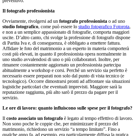
preventivo.
Il fotografo professionista
Ovviamente, rivolgersi ad un
fotografo professionista
o ad uno
studio fotografico
, come può essere lo
studio fotografico Fotorota
,
e non a un semplice appassionato di fotografie, comporta maggiori
uscite. D’altro canto, chi svolge la professione di fotografo dispone
di Partita Iva e, di conseguenza, è obbligato a emettere fattura.
Affidare le foto del matrimonio a un esperto in materia comporterà
costi più elevati, in quanto il professionista opera normalmente in
uno studio avvalendosi di uno o più collaboratori. Inoltre, per
rimanere costantemente aggiornato un professionista partecipa
abitualmente a workshop e corsi. Perché un servizio sia perfetto è
necessario essere preparati non solo dal punto di vista tecnico (e
tecnologico). Occorre dimostrarsi pronti ad affrontare sia situazioni
logistiche particolari che eventuali imprevisti. Maggiore sarà la
reputazione raggiunta, più alto sarò il prezzo da pagare per il
servizio.
Le ore di lavoro: quanto influiscono sulle spese per il fotografo?
Il
costo associato un fotografo
è legato al tempo effettivo di lavoro.
Non sono poche le coppie che, per minimizzare il prezzo del
matrimonio, richiedono un servizio “a tempo limitato”. Fino a
qualche anno fa, ad esempio, era particolarmente diffusa la pratica