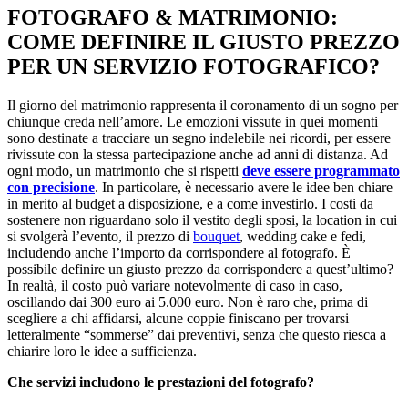
FOTOGRAFO & MATRIMONIO:
COME DEFINIRE IL GIUSTO PREZZO
PER UN SERVIZIO FOTOGRAFICO?
Il giorno del matrimonio rappresenta il coronamento di un sogno per
chiunque creda nell’amore. Le emozioni vissute in quei momenti
sono destinate a tracciare un segno indelebile nei ricordi, per essere
rivissute con la stessa partecipazione anche ad anni di distanza. Ad
ogni modo, un matrimonio che si rispetti
deve essere programmato
con precisione
. In particolare, è necessario avere le idee ben chiare
in merito al budget a disposizione, e a come investirlo. I costi da
sostenere non riguardano solo il vestito degli sposi, la location in cui
si svolgerà l’evento, il prezzo di
bouquet
, wedding cake e fedi,
includendo anche l’importo da corrispondere al fotografo. È
possibile definire un giusto prezzo da corrispondere a quest’ultimo?
In realtà, il costo può variare notevolmente di caso in caso,
oscillando dai 300 euro ai 5.000 euro. Non è raro che, prima di
scegliere a chi affidarsi, alcune coppie finiscano per trovarsi
letteralmente “sommerse” dai preventivi, senza che questo riesca a
chiarire loro le idee a sufficienza.
Che servizi includono le prestazioni del fotografo?