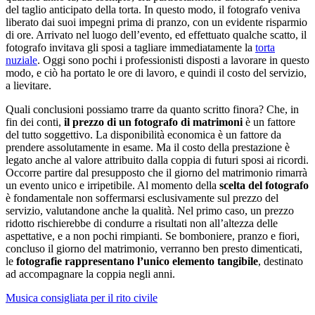
del taglio anticipato della torta. In questo modo, il fotografo veniva
liberato dai suoi impegni prima di pranzo, con un evidente risparmio
di ore. Arrivato nel luogo dell’evento, ed effettuato qualche scatto, il
fotografo invitava gli sposi a tagliare immediatamente la
torta
nuziale
. Oggi sono pochi i professionisti disposti a lavorare in questo
modo, e ciò ha portato le ore di lavoro, e quindi il costo del servizio,
a lievitare.
Quali conclusioni possiamo trarre da quanto scritto finora? Che, in
fin dei conti,
il prezzo di un fotografo di matrimoni
è un fattore
del tutto soggettivo. La disponibilità economica è un fattore da
prendere assolutamente in esame. Ma il costo della prestazione è
legato anche al valore attribuito dalla coppia di futuri sposi ai ricordi.
Occorre partire dal presupposto che il giorno del matrimonio rimarrà
un evento unico e irripetibile. Al momento della
scelta del fotografo
è fondamentale non soffermarsi esclusivamente sul prezzo del
servizio, valutandone anche la qualità. Nel primo caso, un prezzo
ridotto rischierebbe di condurre a risultati non all’altezza delle
aspettative, e a non pochi rimpianti. Se bomboniere, pranzo e fiori,
concluso il giorno del matrimonio, verranno ben presto dimenticati,
le
fotografie rappresentano l’unico elemento tangibile
, destinato
ad accompagnare la coppia negli anni.
Navigazione
Musica consigliata per il rito civile