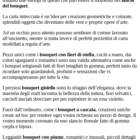
soltanto due esempi di quello che può essere il momento del
lancio
del bouquet
.
La carta intrecciata è un’idea per creazioni geometriche e colorate,
splendidi oggetti che diventano delle vere e proprie opere d’arte.
Ad un occhio poco attento possono sembrare di cotone lavorato
all’uncinetto, mentre si tratta invece di perfetti pezzettini di carta
modellati a regola d’arte.
Pezzi unici come i
bouquet con fiori di stoffa
, cuciti a mano, dai
colori sgargianti e romantici sono una valida alternativa come anche
i bouquet artigianali fatti di fiori intagliati in gomma, perfetti tanto da
ricordare solo guardandoli, profumi e sensazioni che vi
accompagneranno per tutta la vita.
I preziosi
bouquet gioiello
sono lo sfoggio dell’eleganza, dove la
maestria degli orafi incontra la bellezza della natura, fiori selvatici,
carciofi lasciati sbocciare per poi esplodere in un rosa violetto.
Fuori dall’ordinario, come i
bouquet a cascata
, creazioni uniche
create ad hoc per rendere ogni vostra richiesta un pezzo di design. Il
vostro momento coronato da uno slancio floreale fatto di gomma
crepla e bijoux.
Leggiadri
bouquet con piume
, romantici e inusuali, piccoli dettagli