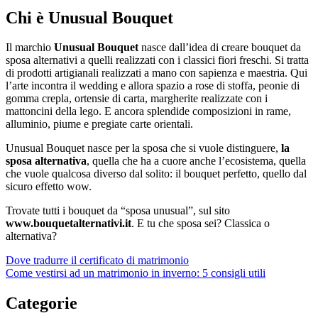
Chi è Unusual Bouquet
Il marchio
Unusual Bouquet
nasce dall’idea di creare bouquet da
sposa alternativi a quelli realizzati con i classici fiori freschi. Si tratta
di prodotti artigianali realizzati a mano con sapienza e maestria. Qui
l’arte incontra il wedding e allora spazio a rose di stoffa, peonie di
gomma crepla, ortensie di carta, margherite realizzate con i
mattoncini della lego. E ancora splendide composizioni in rame,
alluminio, piume e pregiate carte orientali.
Unusual Bouquet nasce per la sposa che si vuole distinguere,
la
sposa alternativa
, quella che ha a cuore anche l’ecosistema, quella
che vuole qualcosa diverso dal solito: il bouquet perfetto, quello dal
sicuro effetto wow.
Trovate tutti i bouquet da “sposa unusual”, sul sito
www.bouquetalternativi.it
. E tu che sposa sei? Classica o
alternativa?
Navigazione
Dove tradurre il certificato di matrimonio
Come vestirsi ad un matrimonio in inverno: 5 consigli utili
articoli
Categorie