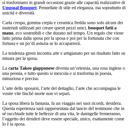
si trasformano in grandi occasioni grazie alle capacità realizzative di
Unusual Bouquet
. Pennellate di stile ed eleganza, ma soprattutto di
unicità e diversità.
Carta crespa, gomma crepla e ceramica fredda sono solo alcuni dei
materiali utilizzati per creare questi pezzi unici,
bouquet fatti a
mano
, eco sostenibili e che durano nel tempo. Un regalo che viene
fatto prima dalla sposa per la sposa e poi per la fortunata che con
fortuna e un po’di astuzia se lo accaparrerá.
La tendenza green incontra arte e artigianato per un risultato fatto su
misura per la sposa.
La
carta Takeo giapponese
diventa un’ortensia, una rosa inglese o
una peonia, e tutto questo si mescola e si trasforma in poesia,
minuziosa e precisa.
L’arte dello sposarsi, l’arte del dettaglio, l’arte che accompagna le
vostre vite finché morte non vi separi.
La sposa libera la fantasia, fa un viaggio nei suoi ricordi, desidera.
Questa esperienza sarà rappresentata dal lancio del testimone che in
sé racchiude tutte le bellezze di una vita, le damigelle fremeranno,
l’oggetto dei desideri deve essere speciale, unico, esattamente come
lo è la sposa.