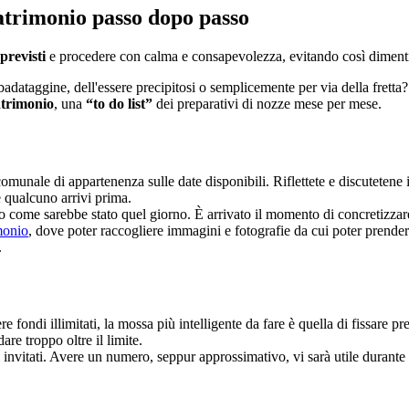
atrimonio passo dopo passo
previsti
e procedere con calma e consapevolezza, evitando così dimenti
adataggine, dell'essere precipitosi o semplicemente per via della fretta?
trimonio
, una
“to do list”
dei preparativi di nozze mese per mese.
comunale di appartenenza sulle date disponibili. Riflettete e discutetene 
e qualcuno arrivi prima.
 come sarebbe stato quel giorno. È arrivato il momento di concretizzare 
monio
, dove poter raccogliere immagini e fotografie da cui poter prendere
.
e fondi illimitati, la mossa più intelligente da fare è quella di fissar
re troppo oltre il limite.
 invitati. Avere un numero, seppur approssimativo, vi sarà utile durante g