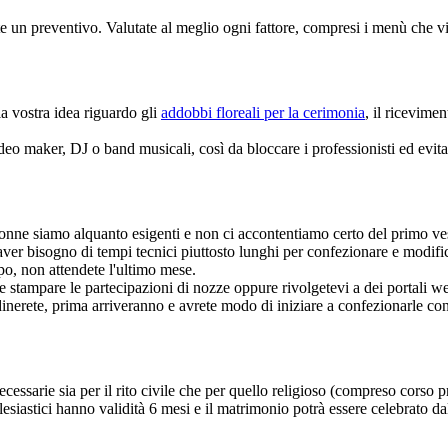
dete un preventivo. Valutate al meglio ogni fattore, compresi i menù che 
 la vostra idea riguardo gli
addobbi floreali per la cerimonia
, il ricevime
video maker, DJ o band musicali, così da bloccare i professionisti ed evita
i donne siamo alquanto esigenti e non ci accontentiamo certo del primo ves
e aver bisogno di tempi tecnici piuttosto lunghi per confezionare e modifi
po, non attendete l'ultimo mese.
te stampare le partecipazioni di nozze oppure rivolgetevi a dei portali we
dinerete, prima arriveranno e avrete modo di iniziare a confezionarle co
 necessarie sia per il rito civile che per quello religioso (compreso cors
lesiastici hanno validità 6 mesi e il matrimonio potrà essere celebrato da