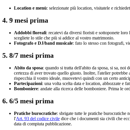
Location e menù
: selezionate più location, visitatele e richie
4. 9 mesi prima
Addobbi floreali
: recatevi da diversi fioristi e sottoponete loro
scegliete lo stile che più si addice al vostro matrimonio.
Fotografo e DJ/band musicale
: fato lo stesso con fotografi, 
5. 8/7 mesi prima
Abito da sposa
: quando si tratta dell'abito da sposa, si sa, no
certezza di aver trovato quello giusto. Inoltre, l'atelier potrebb
rispecchia il vostro ideale, muovetevi quindi con un certo antici
Partecipazioni
: una volta scelta data e location, abbozzate e fa
Bomboniere
: andate alla ricerca delle bomboniere. Prima le or
6. 6/5 mesi prima
Pratiche burocratiche
: sbrigate tutte le pratiche burocratiche
l'
Art. 93 del codice civile
dice che i documenti sia civili che ecc
data di compiuta pubblicazione.