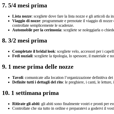
7. 5/4 mesi prima
Lista nozze
: scegliete dove fare la lista nozze e gli articoli da i
Viaggio di nozze
: programmate e prenotate il viaggio di nozze e
controllate semplicemente le scadenze.
Automobile per la cerimonia
: scegliete se noleggiarla o chie
8. 3/2 mesi prima
Completate il bridal look
: scegliete velo, accessori per i cape
Fedi nuziali
: scegliete la tipologia, lo spessore, il materiale e n
9. 1 mese prima delle nozze
Tavoli
: comunicate alla location l’organizzazione definitiva dei 
Definite tutti i dettagli del rito
: le preghiere, i canti, le letture
10. 1 settimana prima
Ritirate gli abiti
: gli abiti sono finalmente vostri e pronti per es
Controllate che sia tutto in ordine e preparatevi a godervi il vos