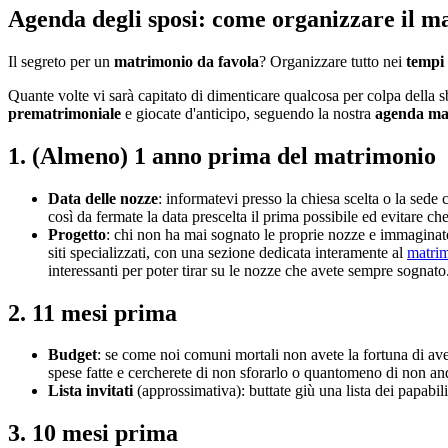
Agenda degli sposi: come organizzare il m
Il segreto per un
matrimonio da favola
? Organizzare tutto nei
tempi 
Quante volte vi sarà capitato di dimenticare qualcosa per colpa della sb
prematrimoniale
e giocate d'anticipo, seguendo la nostra
agenda ma
1. (Almeno) 1 anno prima del matrimonio
Data delle nozze
: informatevi presso la chiesa scelta o la sede 
così da fermate la data prescelta il prima possibile ed evitare ch
Progetto
: chi non ha mai sognato le proprie nozze e immaginato
siti specializzati, con una sezione dedicata interamente al
matri
interessanti per poter tirar su le nozze che avete sempre sognato
2. 11 mesi prima
Budget
: se come noi comuni mortali non avete la fortuna di aver
spese fatte e cercherete di non sforarlo o quantomeno di non anda
Lista invitati
(approssimativa): buttate giù una lista dei papabili
3. 10 mesi prima