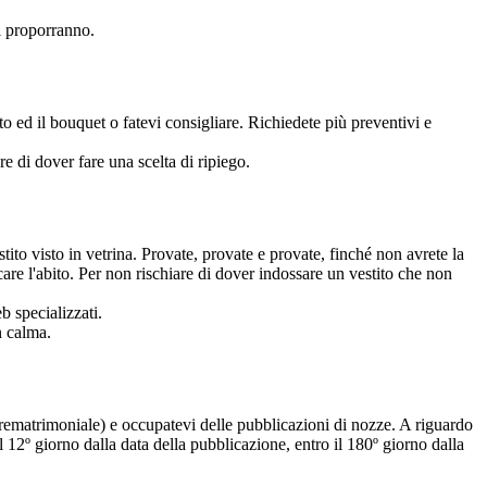
vi proporranno.
nto ed il bouquet o fatevi consigliare. Richiedete più preventivi e
re di dover fare una scelta di ripiego.
tito visto in vetrina. Provate, provate e provate, finché non avrete la
care l'abito. Per non rischiare di dover indossare un vestito che non
b specializzati.
n calma.
o prematrimoniale) e occupatevi delle pubblicazioni di nozze. A riguardo
l 12º giorno dalla data della pubblicazione, entro il 180º giorno dalla