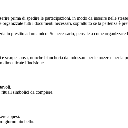
nserire prima di spedire le partecipazioni, in modo da inserire nelle stesse i
 organizzate tutti i documenti necessari, soprattutto se la partenza è pr
derla in prestito ad un amico. Se necessario, pensate a come organizzare l
lli e scarpe sposa, nonché biancheria da indossare per le nozze e per la p
on dimenticate l’incisione.
tavoli.
, i rituali simbolici da compiere.
sere appesi.
tro giorno più bello.