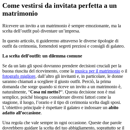
Come vestirsi da invitata perfetta a un
matrimonio
Ricevere un invito a un matrimonio è sempre emozionante, ma la
scelta dell’outfit può diventare un’impresa.
In questo articolo, ti guideremo attraverso le diverse tipologie di
outfit da cerimonia, fornendoti segreti preziosi e consigli di galateo.
La scelta dell’outfit: un dilemma comune
Se da un lato gli sposi dovranno prendere decisioni cruciali per la
buona riuscita del ricevimento, come la
musica per il matrimonio
o il
fotografo migliore
, dall’altro gli invitanti e, in particolare, le donne
saranno chiamati a scegliere il giusto outfit. Perciò, la prima
domanda che sorge quando si riceve un invito a un matrimonio è,
naturalmente, “
Cosa mi metto?
“. Questa decisione non è mai
semplice, poiché bisogna considerare diversi fattori come la
stagione, il luogo, l’orario e il tipo di cerimonia scelta dagli sposi.
L’obiettivo principale è rispettare il galateo e indossare un
abito
adatto all’occasione
.
Una regola che vale sempre in ogni occasione. Queste due parole
dovrebbero guidare la scelta del tuo abbigliamento, soprattutto se il