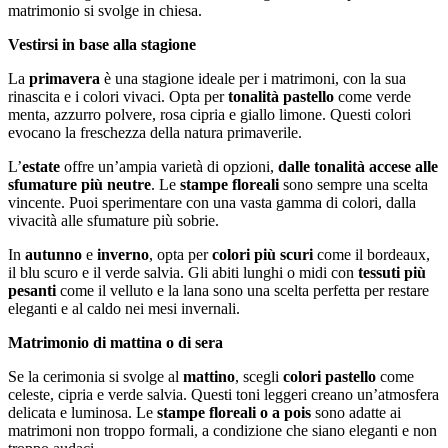
matrimonio si svolge in chiesa.
Vestirsi in base alla stagione
La
primavera
è una stagione ideale per i matrimoni, con la sua
rinascita e i colori vivaci. Opta per
tonalità pastello
come verde
menta, azzurro polvere, rosa cipria e giallo limone. Questi colori
evocano la freschezza della natura primaverile.
L’
estate
offre un’ampia varietà di opzioni,
dalle tonalità accese alle
sfumature più neutre
. Le
stampe floreali
sono sempre una scelta
vincente. Puoi sperimentare con una vasta gamma di colori, dalla
vivacità alle sfumature più sobrie.
In
autunno
e
inverno
, opta per
colori più scuri
come il bordeaux,
il blu scuro e il verde salvia. Gli abiti lunghi o midi con
tessuti più
pesanti
come il velluto e la lana sono una scelta perfetta per restare
eleganti e al caldo nei mesi invernali.
Matrimonio di mattina o di sera
Se la cerimonia si svolge al
mattino
, scegli
colori pastello
come
celeste, cipria e verde salvia. Questi toni leggeri creano un’atmosfera
delicata e luminosa. Le
stampe floreali o a pois
sono adatte ai
matrimoni non troppo formali, a condizione che siano eleganti e non