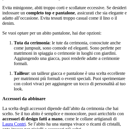
Evita minigonne, abiti troppo corti e scollature eccessive. Se desideri
indossare un
completo top e pantalone
, assicurati che sia elegante e
adatto all’occasione. Evita tessuti troppo casual come il lino o il
denim.
Se vuoi optare per un abito pantalone, hai due opzioni:
Tuta da cerimonia
: le tute da cerimonia, conosciute anche
come jumpsuit, sono comode ed eleganti. Sono perfette per
matrimoni in spiaggia o cerimonie in luoghi con giardini.
Aggiungendo una giacca, puoi renderle adatte a cerimonie
formali.
Tailleur
: un tailleur giacca e pantalone è una scelta eccellente
per matrimoni più formali o eventi speciali. Puoi sperimentare
con colori vivaci per aggiungere un tocco di personalità al tuo
look.
Accessori da abbinare
La scelta degli accessori dipende dall’abito da cerimonia che hai
scelto. Se il tuo abito è semplice e monocolore, puoi arricchirlo con
accessori di design fatti a mano
, come le collane artigianali di
Laura Contri
. Se l’abito ha una stampa vivace o ricami di cristalli,