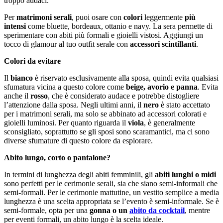
troppo audaci.
Per
matrimoni serali
, puoi osare con
colori
leggermente
più
intensi
come bluette, bordeaux, ottanio e navy. La sera permette di
sperimentare con abiti più formali e gioielli vistosi. Aggiungi un
tocco di glamour al tuo outfit serale con
accessori scintillanti
.
Colori da evitare
Il
bianco
è riservato esclusivamente alla sposa, quindi evita qualsiasi
sfumatura vicina a questo colore come
beige, avorio e panna
. Evita
anche il
rosso
, che è considerato audace e potrebbe distogliere
l’attenzione dalla sposa. Negli ultimi anni, il
nero
è stato accettato
per i matrimoni serali, ma solo se abbinato ad accessori colorati e
gioielli luminosi. Per quanto riguarda il
viola
, è generalmente
sconsigliato, soprattutto se gli sposi sono scaramantici, ma ci sono
diverse sfumature di questo colore da esplorare.
Abito lungo, corto o pantalone?
In termini di lunghezza degli abiti femminili, gli
abiti lunghi o midi
sono perfetti per le cerimonie serali, sia che siano semi-informali che
semi-formali. Per le cerimonie mattutine, un vestito semplice a media
lunghezza è una scelta appropriata se l’evento è semi-informale. Se è
semi-formale, opta per una
gonna o un
abito da cocktail
, mentre
per eventi formali, un abito lungo è la scelta ideale.