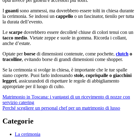
opta invece per gioielli e accessori più sobri.
I
guanti
sono ammessi, ma dovrebbero essere tolti in chiesa durante
la cerimonia. Se indossi un
cappello
o un fascinator, tienilo per tutta
la durata dell’evento.
Le
scarpe
dovrebbero essere decolleté chiuse di colori tenui con un
tacco medio
. Vietate zeppe e suole in gomma. Ricorda i collant,
anche d’estate.
Optate per
borse
di dimensioni contenute, come pochette,
clutch
o
tracolline
, evitando borse di grandi dimensioni come shopper.
Se la cerimonia si svolge in chiesa, è importante che le tue spalle
siano coperte. Puoi farlo indossando
stole, coprispalle o giacchini
leggeri
, assicurandoti di rispettare le regole di abbigliamento
appropriate per il luogo di culto.
Navigazione
Matrimonio in Toscana: i vantaggi di un ricevimento di nozze con
servizio catering
articoli
Perché scegliere un personal chef per un matrimonio di lusso
Categorie
La cerimonia