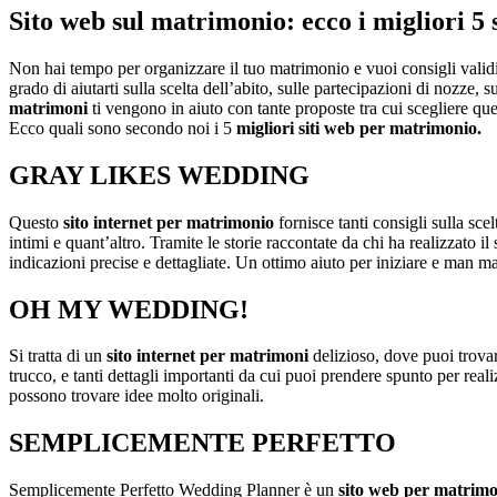
Sito web sul matrimonio: ecco i migliori 5 s
Non hai tempo per organizzare il tuo matrimonio e vuoi consigli validi d
grado di aiutarti sulla scelta dell’abito, sulle partecipazioni di nozze,
matrimoni
ti vengono in aiuto con tante proposte tra cui scegliere quel
Ecco quali sono secondo noi i 5
migliori siti web per matrimonio.
GRAY LIKES WEDDING
Questo
sito internet per matrimonio
fornisce tanti consigli sulla scel
intimi e quant’altro. Tramite le storie raccontate da chi ha realizzato
indicazioni precise e dettagliate. Un ottimo aiuto per iniziare e man ma
OH MY WEDDING!
Si tratta di un
sito internet per matrimoni
delizioso, dove puoi trovare
trucco, e tanti dettagli importanti da cui puoi prendere spunto per real
possono trovare idee molto originali.
SEMPLICEMENTE PERFETTO
Semplicemente Perfetto Wedding Planner è un
sito web per matrim