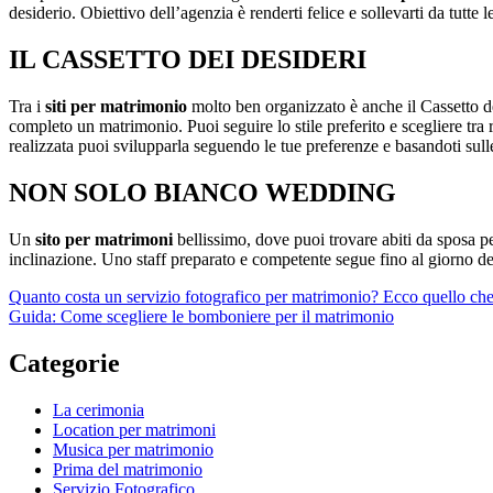
desiderio. Obiettivo dell’agenzia è renderti felice e sollevarti da tut
IL CASSETTO DEI DESIDERI
Tra i
siti per matrimonio
molto ben organizzato è anche il Cassetto dei
completo un matrimonio. Puoi seguire lo stile preferito e scegliere tra
realizzata puoi svilupparla seguendo le tue preferenze e basandoti sulle
NON SOLO BIANCO WEDDING
Un
sito per matrimoni
bellissimo, dove puoi trovare abiti da sposa pe
inclinazione. Uno staff preparato e competente segue fino al giorno de
Navigazione
Quanto costa un servizio fotografico per matrimonio? Ecco quello che
Guida: Come scegliere le bomboniere per il matrimonio
articoli
Categorie
La cerimonia
Location per matrimoni
Musica per matrimonio
Prima del matrimonio
Servizio Fotografico