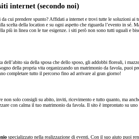
iti internet (secondo noi)
a cui prendere spunto? Affidati a internet e trovi tutte le soluzioni ai 
 sulla scelta della location e su ogni aspetto che riguarda l’evento in sé
la più in linea con le tue esigenze. i siti però non sono tutti uguali e b
ta dell’abito sia della sposa che dello sposo, gli addobbi floreali, i mazzet
 il sogno della propria vita organizzando un matrimonio da favola, puoi 
no completare tutto il percorso fino ad arrivare al gran giorno!
 non solo consigli su abito, inviti, ricevimento e tutto quanto, ma anche 
izzare con calma il tuo matrimonio da favola. Il sito è improntato su uno 
onio
specializzato nella realizzazione di eventi. Con il suo aiuto puoi ren